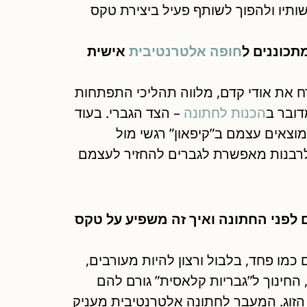
ותיו ולהפוך לשותף פעיל ביצירת טקס
תכוננים ל
חופה אלטרנטיבית
אישית
רח את אודי קדם, מלווה תהליכי התפתחות
דובר ב
הכנות לחתונה
– הצד הגברי. בעוד
מוצאים עצמם ב”קיפאון” רגשי מול
 לרבנות מאפשרת לגברים להחזיר לעצמם
 לפני החתונה ואיך זה משפיע על טקס
 כמו פחד, בלבול ורצון להיות מעורבים,
 החינוך ל”גבריות קלאסית” גורם להם
זוג. המעבר לחתונה אלטרנטיבית מעניק