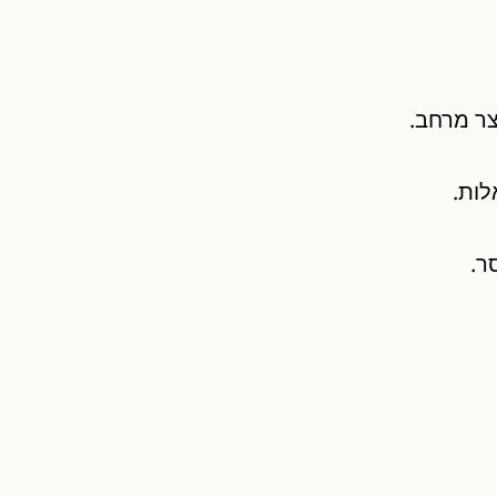
צר מרחב.
לות.
ר.