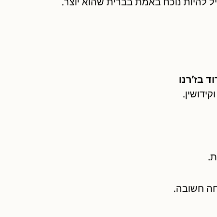
יל להיות נוכח באמת בברית שהוא יוצר.
ד בז’רנו
ידושין.
ת.
חה חשובה.