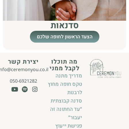
סדנאות
הצעד הראשון לחופה שלכם
מה תוכלו
יצירת קשר
לקבל ממני
info@ceremonyou.co.il
מדריך מתנה
050-6921282
טקס חופה מחוץ
לרבנות
סדנה קבוצתית
״עד החתונה זה
יעבור״
פגישת ייעוץ