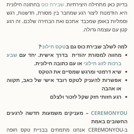
בדיוק כאן מתחילה היצירתיות.
שבירת כוס
בחתונה חילונית
היא הזדמנות ליצור רגע שמחבר בין מסורת, חדשנות, רגש
וסמליות באופן שמכבד אתכם ואת הבחירה שלכם. זה רגע
קטן עם עוצמה גדולה.
למה לשלב שבירת כוס גם ב
טקס חילוני
?
מחווה למסורת יהודית בדרך אישית. יחד עם
שבע
ברכות לזוג חילוני
או עם כתובה חילונית.
שיא דרמטי ומרגש שמסיים את הטקס
אפשרות להעניק לטקס רובד אישי של כאב, תקווה
או אהבה
רגע חזותי חזק שקל לזכור ולצלם
CEREMONYOU
– מעניקים משמעות חדשה לרגעים
החשובים באמת
ב-CEREMONYOU אנחנו מתמחים בבניית טקס חופה