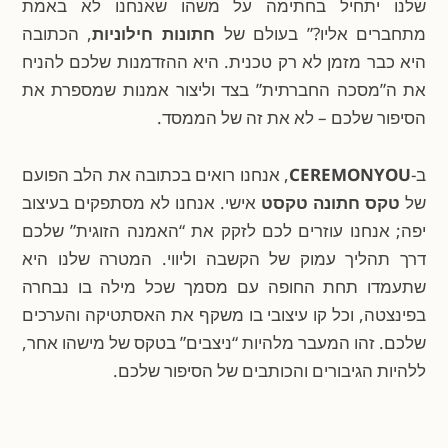
שלנו יתחיל בחתימה על משהו שאנחנו לא באמת
מתחברים אליו?” בעולם של
חתונות חילוניות
, הכתובה
היא כבר מזמן לא רק טכנית. היא ההזדמנות שלכם להניח
את ה”מסכה החברתית” בצד וליצור אמנות שמספרת את
הסיפור שלכם – לא את זה של הממסד.
ב-
CEREMONYOU
, אנחנו רואים בכתובה את הלב הפועם
של
טקס חתונה טקסט
אישי. אנחנו לא מסתפקים בעיצוב
יפה; אנחנו עוזרים לכם לזקק את “האמנה הזוגית” שלכם
דרך תהליך עמוק של הקשבה וליווי. המטרה שלנו היא
שתעמדו תחת החופה עם מסמך שכל מילה בו נבחרה
בפינצטה, וכל קו עיצובי בו משקף את האסתטיקה והערכים
שלכם. זהו המעבר מלהיות “ניצבים” בטקס של מישהו אחר,
ללהיות הגיבורים והכותבים של הסיפור שלכם.