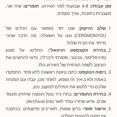
זמן עבודה:
4-8 שבועות לפני האירוע.
חומרים:
שיח זוגי,
מעצב/ת כתובות, עורך טקסים.
שלב הזיקוק:
שבו יחד (אפשר עם הכלים של
CEREMONYOU) וענו על השאלה: מה הדבר שהכי
מייחד את הבית שלנו?
בחירת הקונספט הויזואלי:
החליטו על סגנון
(מינימליסטי, צבעוני, מסורתי-ליברלי). כדאי להתאים את
העיצוב לשפה הגרפית של האירוע כולו.
ניסוח הטקסט:
כתבו טיוטה ראשונה ללא פחד. התמקדו
באמת ולא ב-איך זה נשמע. לאחר מכן, עבדו עם המנחה
שלכם כדי ללטש את המילים למקצב נכון.
בחירת החומרים:
בחרו נייר נטול חומצה שיחזיק מעמד
שנים. וודאו שהדיו עמיד לאור (Archival Ink).
אישור סופי:
בדקו שמות, תאריכים ומיקומים. בכתובה
אין מקום לטעויות הקלדה.