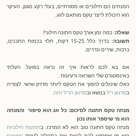
המנחים הם חילוניים או מסורתיים, בעלי רקע מגוון. העיקר
הוא היכולת לייצר טקס מותאם לזוג.
שאלה
: כמה זמן אורך טקס חתונה חילוני?
תשובה
: בדרך כלל 15-25 דקות, תלוי בכמות התכנים,
ברכות, שירים ונדרים.
אם בא לכם לראות איך זה נראה בפועל. העלתי
באינסטגרם שלי השראה ורעיונות .
כאלו שיכולים להפוך את הטקס ליותר מדויק ואישי. לצפייה
ב
סרטון ריל
בנושא וב
סרטון הריל הזה
.
מנחה טקס חתונה לסיכום: כל זוג הוא סיפור והמנחה
הוא מי שיספר אותו נכון
מנחה טקס חתונה טוב הוא לא המרכז. ב
חתונות חילוניות
הוא מי שמסייע לכם להיות שם בתהליך לטקס
נישואים