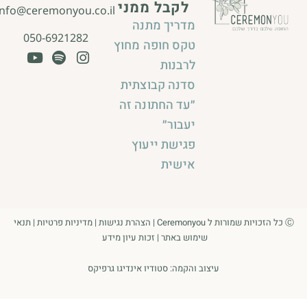
לקבל ממני
info@ceremonyou.co.il
מדריך מתנה
050-6921282
טקס חופה מחוץ
לרבנות
סדנה קבוצתית
״עד החתונה זה
יעבור״
פגישת ייעוץ
אישית
Ⓒ כל הזכויות שמורות ל Ceremonyou |
הצהרת נגישות
|
מדיניות פרטיות
|
תנאי
שימוש באתר
|
זכות עיון מידע
עיצוב והקמה:
סטודיו אינדיגו גרפיקס