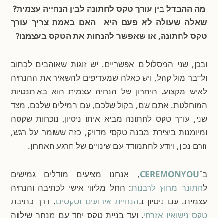
מה ההבדל בין עורך טקס לחתונה לבין הנחייה עצמית?
שאלה שעולה לא פעם היא האם באמת צריך עורך
טקס לחתונה, או שאפשר להנחות את הטקס בעצמנו?
ובכן, שני המסלולים אפשריים. יש זוגות שאוהבים לכתוב
ולדבר מול קהל, ויש כאלה שמעדיפים להשאיר את ההנחיה
לאיש מקצוע. היתרון של הנחיה עצמית הוא באותנטיות
המוחלטת. אתם שם, בקול שלכם, עם המילים שלכם. מצד
שני, עורך טקס לחתונה מביא איתו ניסיון, נוכחות שקטה
ומיומנות ביצירת מבנה טקסי מדויק, כזה ששומר על רגש,
זורם נכון, ויודע להתמודד עם שינויים של הרגע האחרון.
ב־
CEREMONYOU
, אנחנו מציעים מודלים גמישים
ל
חתונה מחוץ לרבנות
: החל מליווי אישי לכתיבה והנחיה
עצמית. עם ניסיון ב
הנחיית אירועים וטקסים
. דרך כתיבת
טקס נישואין אזרחי
. ועד בניית טקס יחד עם מנחה שילווה