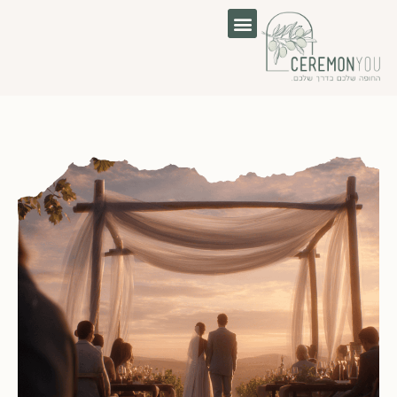
לוג
וכן