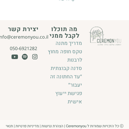
מה תוכלו
יצירת קשר
לקבל ממני
info@ceremonyou.co.il
מדריך מתנה
050-6921282
טקס חופה מחוץ
לרבנות
סדנה קבוצתית
״עד החתונה זה
יעבור״
פגישת ייעוץ
אישית
Ⓒ כל הזכויות שמורות ל Ceremonyou |
הצהרת נגישות
|
מדיניות פרטיות
|
תנאי