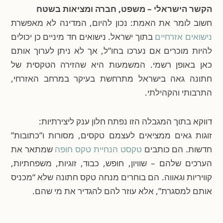
הקשר הישראלי – משפט, חברה ומציאות בשטח
חשוב לומר את האמת: נכון להיום, המדינה לא מאפשרת
נישואים אזרחיים
בתוך ישראל. נישואים חד מיניים כן יכולים
להיות מוכרים אם נערכו בחו”ל, אך לא ניתן לערוך אותם
כאן באופן רשמי. המשמעות היא שהזירה הטקסית של
חתונה גאה בישראל מתרחשת בעיקר במרחב האזרחי,
התרבותי והקהילתי.
דווקא בתוך המגבלה הזו נפתח חלון ענק ליצירתיות:
זוגות גאים ממציאים לעצמם טקסים, מסורות ו”כתובות”
חדשות. הם כותבים
טקסט הנחיית טקס חופה
שמתאר את
הערכים שלהם – שוויון, חופש, כבוד, זוגיות, משפחתיות,
קוויריות וגאווה. הם בוחרים מנחה טקס חתונה שלא “מכניס
אותם למסגרת”, אלא עוזר להם להגדיר את מי שהם.