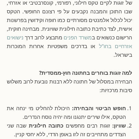
של זוגות לקיים טקס חילוני, רפורמי, קונסרבטיבי או אזרחי,
שבו התוכן והמבנה נקבעים על פי רצונם החופשי. הטקס
יכול לכלול אלמנטים מסורתיים כמו חופה וקידושין בפרשנות
אישית, לצד כתיבת כתובה חילונית שוויונית. מבחינה חוקית,
הרישום כנשואים ב
משרד הפנים
מתבצע לרוב דרך
נישואים
אזרחיים בחו”ל
או בדרכים משפטיות אחרות המוכרות
בישראל.
למה זוגות בוחרים בחתונה חוץ-ממסדית?
הבחירה במסלול של חתונה ללא רבנות נובעת לרוב משלוש
סיבות מרכזיות:
חופש הביטוי והבחירה:
היכולת להחליט מי ינחה את
הטקס, אילו שירים יתנגנו ומה יהיה נוסח הנדרים.
שוויון:
זוגות רבים מחפשים
כתובה חילונית
שבה שני
הצדדים מתחייבים זה לזו באופן הדדי, ללא יחסי קניין.