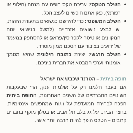
השלב הטקסי:
עריכת טקס חופה עם מנחה (חילוני או
רפורמי). כאן אתם חופשיים לעצב הכל.
השלב המשפטי:
כדי להירשם כנשואים בתעודת הזהות,
יש לבצע נישואים אזרחיים (למשל בנישואי יוטה
המקוונים או טיסה לקפריסין/פראג) או להסתפק במעמד
של ידועים בציבור עם הסכם ממון מוסדר.
השלב הרגשי:
יצירת
כתובה חילונית
שהיא מסמך
אומנותי וערכי המבטא את הברית ביניכם.
חופה ביתית
– הטרנד שכבש את ישראל
אם בעבר חלמנו רק על אולמות ענק, הרי שבעקבות
השינויים החברתיים של השנים האחרונות, ה
חופה ביתית
הפכה לבחירה המועדפת על זוגות שמחפשים אינטימיות.
בחצר הבית, על גג בלב תל אביב או בסלון מוקף בחברים
קרובים – הטקס הופך להיות הרבה יותר אישי.