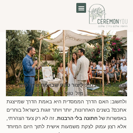
לוג
וכן
חתונה בלי הרבנות: ליצור טקס שבאמת שייך לכם
החלטתם להתחתן, מזל טוב! אבל אז הגיע הרגע לעצור
ולחשוב: האם הדרך הממסדית היא באמת הדרך שמייצגת
אתכם? בשנים האחרונות, יותר ויותר זוגות בישראל בוחרים
באפשרות של
חתונה בלי הרבנות
. זה לא רק צעד הצהרתי,
אלא רצון עמוק לצקת משמעות אישית לתוך היום המיוחד